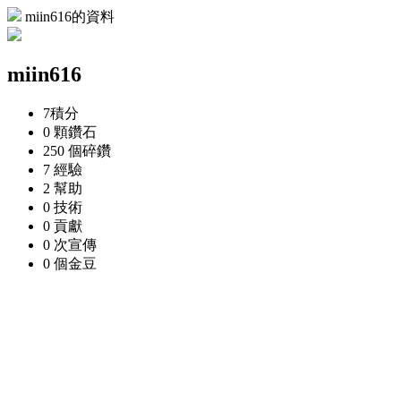
miin616的資料
miin616
7
積分
0 顆
鑽石
250 個
碎鑽
7
經驗
2
幫助
0
技術
0
貢獻
0 次
宣傳
0 個
金豆