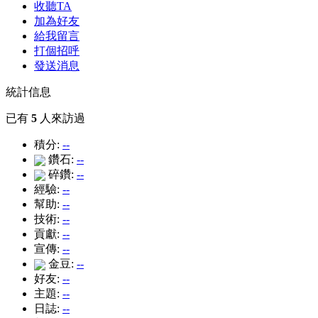
收聽TA
加為好友
給我留言
打個招呼
發送消息
統計信息
已有
5
人來訪過
積分:
--
鑽石:
--
碎鑽:
--
經驗:
--
幫助:
--
技術:
--
貢獻:
--
宣傳:
--
金豆:
--
好友:
--
主題:
--
日誌:
--