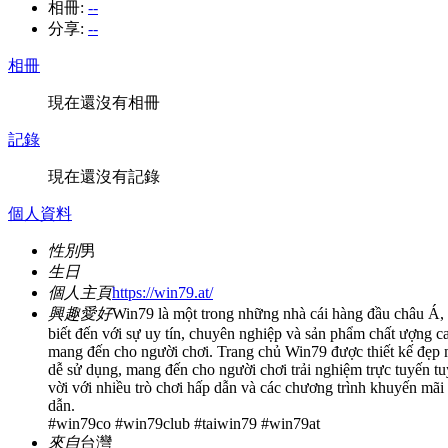
相冊:
--
分享:
--
相冊
現在還沒有相冊
記錄
現在還沒有記錄
個人資料
性別
男
生日
個人主頁
https://win79.at/
興趣愛好
Win79 là một trong những nhà cái hàng đầu châu Á,
biết đến với sự uy tín, chuyên nghiệp và sản phẩm chất ượng c
mang đến cho người chơi. Trang chủ Win79 được thiết kế đẹp 
dễ sử dụng, mang đến cho người chơi trải nghiệm trực tuyến tu
vời với nhiều trò chơi hấp dẫn và các chương trình khuyến mãi
dẫn.
#win79co #win79club #taiwin79 #win79at
來自
台灣