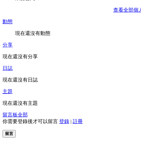
查看全部個
動態
現在還沒有動態
分享
現在還沒有分享
日誌
現在還沒有日誌
主題
現在還沒有主題
留言板
全部
你需要登錄後才可以留言
登錄
|
註冊
留言