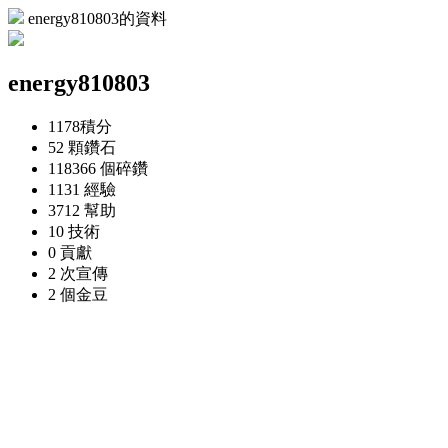
energy810803的資料
energy810803
1178
積分
52 顆
鑽石
118366 個
碎鑽
1131
經驗
3712
幫助
10
技術
0
貢獻
2 次
宣傳
2 個
金豆