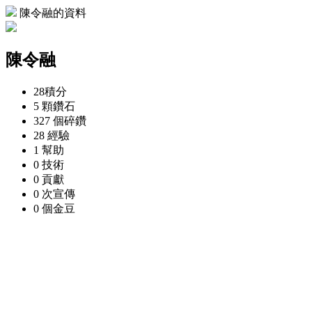
陳令融的資料
陳令融
28
積分
5 顆
鑽石
327 個
碎鑽
28
經驗
1
幫助
0
技術
0
貢獻
0 次
宣傳
0 個
金豆