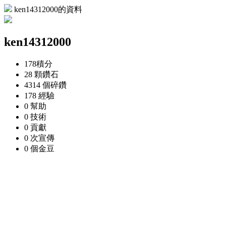
ken14312000的資料
ken14312000
178
積分
28 顆
鑽石
4314 個
碎鑽
178
經驗
0
幫助
0
技術
0
貢獻
0 次
宣傳
0 個
金豆