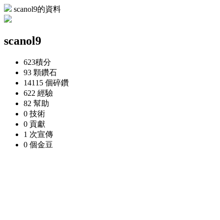
scanol9的資料
scanol9
623
積分
93 顆
鑽石
14115 個
碎鑽
622
經驗
82
幫助
0
技術
0
貢獻
1 次
宣傳
0 個
金豆