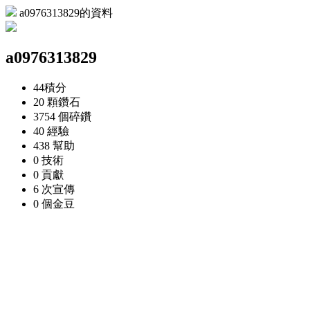
a0976313829的資料
a0976313829
44
積分
20 顆
鑽石
3754 個
碎鑽
40
經驗
438
幫助
0
技術
0
貢獻
6 次
宣傳
0 個
金豆