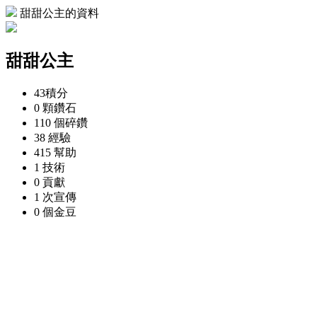
甜甜公主的資料
甜甜公主
43
積分
0 顆
鑽石
110 個
碎鑽
38
經驗
415
幫助
1
技術
0
貢獻
1 次
宣傳
0 個
金豆