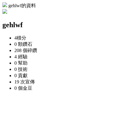
gehlwf的資料
gehlwf
4
積分
0 顆
鑽石
208 個
碎鑽
4
經驗
0
幫助
0
技術
0
貢獻
19 次
宣傳
0 個
金豆