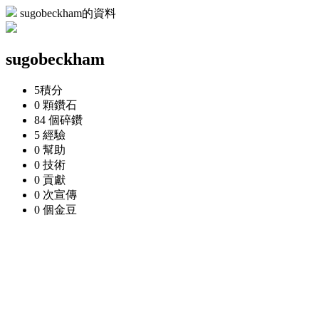
sugobeckham的資料
sugobeckham
5
積分
0 顆
鑽石
84 個
碎鑽
5
經驗
0
幫助
0
技術
0
貢獻
0 次
宣傳
0 個
金豆