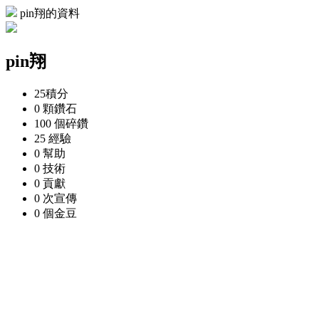
pin翔的資料
pin翔
25
積分
0 顆
鑽石
100 個
碎鑽
25
經驗
0
幫助
0
技術
0
貢獻
0 次
宣傳
0 個
金豆