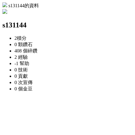
s131144的資料
s131144
2
積分
0 顆
鑽石
408 個
碎鑽
2
經驗
-1
幫助
0
技術
0
貢獻
0 次
宣傳
0 個
金豆