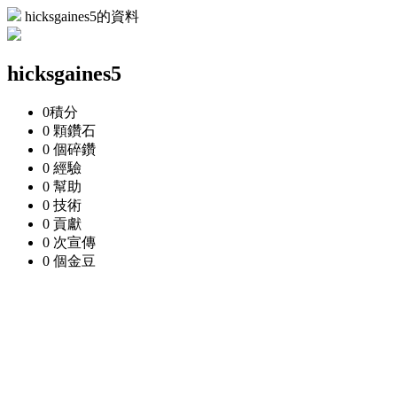
hicksgaines5的資料
hicksgaines5
0
積分
0 顆
鑽石
0 個
碎鑽
0
經驗
0
幫助
0
技術
0
貢獻
0 次
宣傳
0 個
金豆