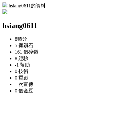
hsiang0611的資料
hsiang0611
8
積分
5 顆
鑽石
161 個
碎鑽
8
經驗
-1
幫助
0
技術
0
貢獻
1 次
宣傳
0 個
金豆