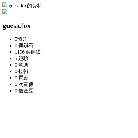
guess.fox的資料
guess.fox
5
積分
0 顆
鑽石
1196 個
碎鑽
5
經驗
0
幫助
0
技術
0
貢獻
0 次
宣傳
0 個
金豆