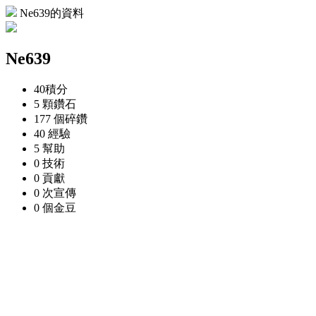
Ne639的資料
Ne639
40
積分
5 顆
鑽石
177 個
碎鑽
40
經驗
5
幫助
0
技術
0
貢獻
0 次
宣傳
0 個
金豆