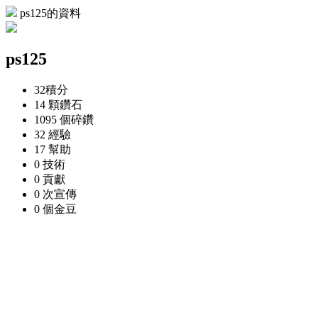
ps125的資料
ps125
32
積分
14 顆
鑽石
1095 個
碎鑽
32
經驗
17
幫助
0
技術
0
貢獻
0 次
宣傳
0 個
金豆