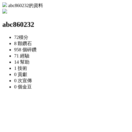
abc860232的資料
abc860232
72
積分
8 顆
鑽石
958 個
碎鑽
71
經驗
14
幫助
1
技術
0
貢獻
0 次
宣傳
0 個
金豆