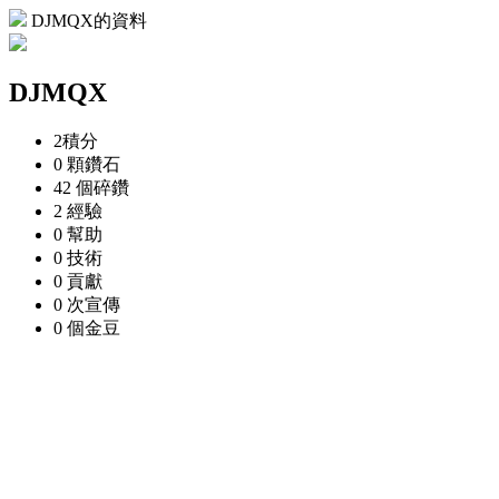
DJMQX的資料
DJMQX
2
積分
0 顆
鑽石
42 個
碎鑽
2
經驗
0
幫助
0
技術
0
貢獻
0 次
宣傳
0 個
金豆