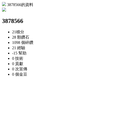
3878566的資料
3878566
21
積分
28 顆
鑽石
1098 個
碎鑽
21
經驗
-15
幫助
0
技術
0
貢獻
0 次
宣傳
0 個
金豆