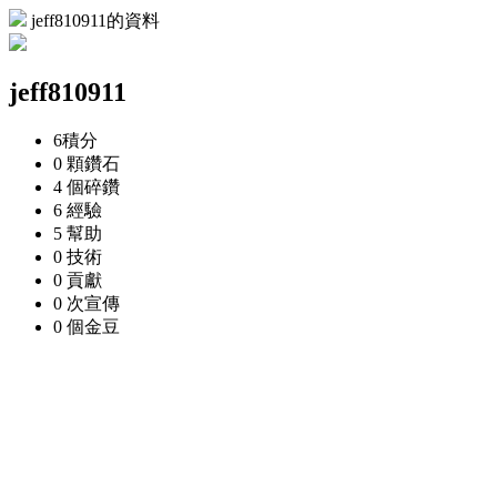
jeff810911的資料
jeff810911
6
積分
0 顆
鑽石
4 個
碎鑽
6
經驗
5
幫助
0
技術
0
貢獻
0 次
宣傳
0 個
金豆