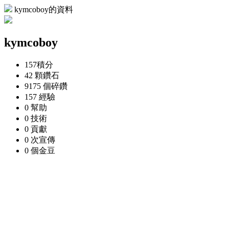
kymcoboy的資料
kymcoboy
157
積分
42 顆
鑽石
9175 個
碎鑽
157
經驗
0
幫助
0
技術
0
貢獻
0 次
宣傳
0 個
金豆