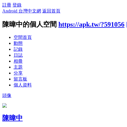
註冊
登錄
Android 台灣中文網
返回首頁
陳暐中的個人空間
https://apk.tw/?591056
空間首頁
動態
記錄
日誌
相冊
主題
分享
留言板
個人資料
頭像
陳暐中