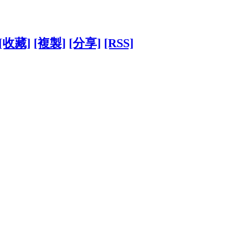
[收藏]
[複製]
[分享]
[RSS]