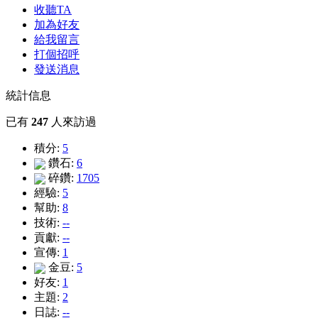
收聽TA
加為好友
給我留言
打個招呼
發送消息
統計信息
已有
247
人來訪過
積分:
5
鑽石:
6
碎鑽:
1705
經驗:
5
幫助:
8
技術:
--
貢獻:
--
宣傳:
1
金豆:
5
好友:
1
主題:
2
日誌:
--