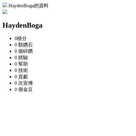
HaydenBoga的資料
HaydenBoga
0
積分
0 顆
鑽石
0 個
碎鑽
0
經驗
0
幫助
0
技術
0
貢獻
0 次
宣傳
0 個
金豆