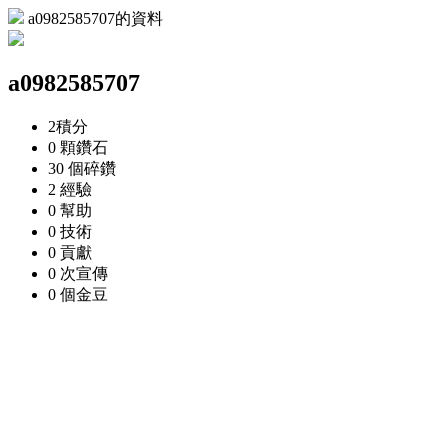
a0982585707的資料
a0982585707
2
積分
0 顆
鑽石
30 個
碎鑽
2
經驗
0
幫助
0
技術
0
貢獻
0 次
宣傳
0 個
金豆