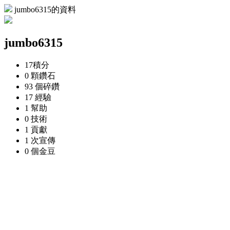
jumbo6315的資料
jumbo6315
17
積分
0 顆
鑽石
93 個
碎鑽
17
經驗
1
幫助
0
技術
1
貢獻
1 次
宣傳
0 個
金豆