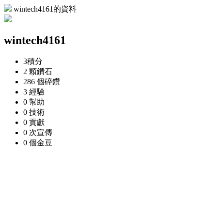
wintech4161的資料
wintech4161
3
積分
2 顆
鑽石
286 個
碎鑽
3
經驗
0
幫助
0
技術
0
貢獻
0 次
宣傳
0 個
金豆