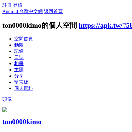
註冊
登錄
Android 台灣中文網
返回首頁
ton0000kimo的個人空間
https://apk.tw/?5
空間首頁
動態
記錄
日誌
相冊
主題
分享
留言板
個人資料
頭像
ton0000kimo