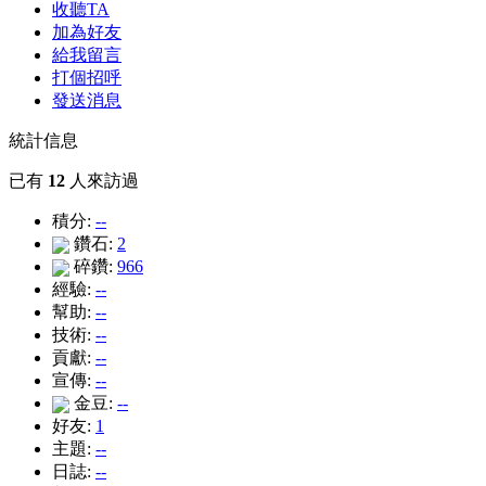
收聽TA
加為好友
給我留言
打個招呼
發送消息
統計信息
已有
12
人來訪過
積分:
--
鑽石:
2
碎鑽:
966
經驗:
--
幫助:
--
技術:
--
貢獻:
--
宣傳:
--
金豆:
--
好友:
1
主題:
--
日誌:
--