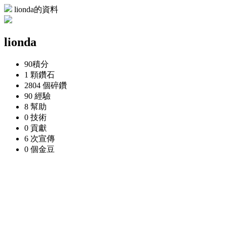
lionda的資料
lionda
90
積分
1 顆
鑽石
2804 個
碎鑽
90
經驗
8
幫助
0
技術
0
貢獻
6 次
宣傳
0 個
金豆