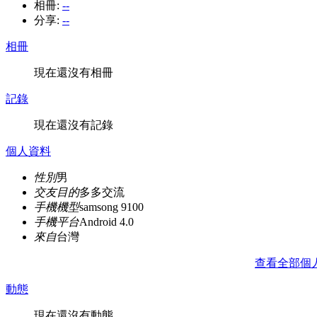
相冊:
--
分享:
--
相冊
現在還沒有相冊
記錄
現在還沒有記錄
個人資料
性別
男
交友目的
多多交流
手機機型
samsong 9100
手機平台
Android 4.0
來自
台灣
查看全部個
動態
現在還沒有動態