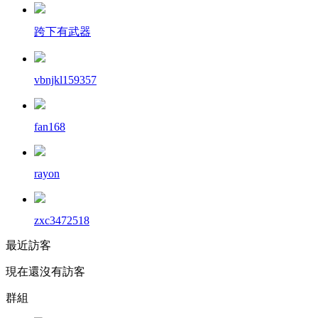
跨下有武器
vbnjkl159357
fan168
rayon
zxc3472518
最近訪客
現在還沒有訪客
群組