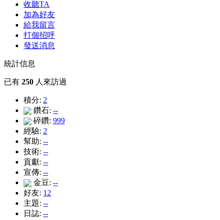
收聽TA
加為好友
給我留言
打個招呼
發送消息
統計信息
已有
250
人來訪過
積分:
2
鑽石:
--
碎鑽:
999
經驗:
2
幫助:
--
技術:
--
貢獻:
--
宣傳:
--
金豆:
--
好友:
12
主題:
--
日誌:
--