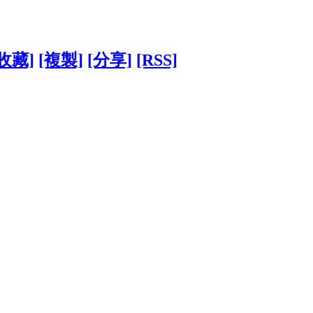
[收藏]
[複製]
[分享]
[RSS]