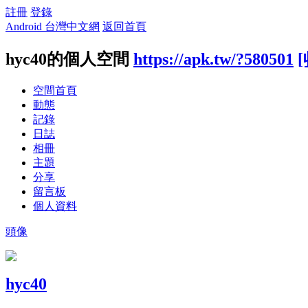
註冊
登錄
Android 台灣中文網
返回首頁
hyc40的個人空間
https://apk.tw/?580501
空間首頁
動態
記錄
日誌
相冊
主題
分享
留言板
個人資料
頭像
hyc40