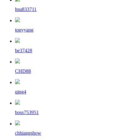
hsu833711
tonyyang
be37428
CHD88
qing4
boss753951
chhiangshow