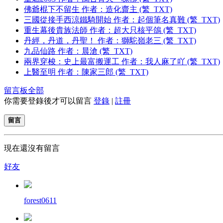
佛爺棍下不留生 作者：造化齋主 (繁_TXT)
三國從接手西涼鐵騎開始 作者：起個筆名真難 (繁_TXT)
重生幕後貴族法師 作者：超大只核平鴿 (繁_TXT)
丹經，丹道，丹聖！ 作者：獅駝嶺老三 (繁_TXT)
九品仙路 作者：晨滄 (繁_TXT)
兩界穿梭：史上最富搬運工 作者：我人麻了吖 (繁_TXT)
上醫至明 作者：陳家三郎 (繁_TXT)
留言板
全部
你需要登錄後才可以留言
登錄
|
註冊
留言
現在還沒有留言
好友
forest0611