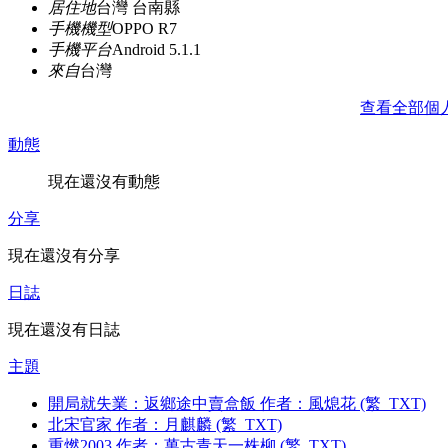
居住地
台灣 台南縣
手機機型
OPPO R7
手機平台
Android 5.1.1
來自
台灣
查看全部個
動態
現在還沒有動態
分享
現在還沒有分享
日誌
現在還沒有日誌
主題
開局就失業：返鄉途中賣盒飯 作者：風熄花 (繁_TXT)
北宋官家 作者：月麒麟 (繁_TXT)
重燃2003 作者：萬古青天一株柳 (繁_TXT)