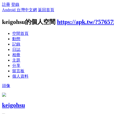
註冊
登錄
Android 台灣中文網
返回首頁
keigohsu的個人空間
https://apk.tw/?57657
空間首頁
動態
記錄
日誌
相冊
主題
分享
留言板
個人資料
頭像
keigohsu