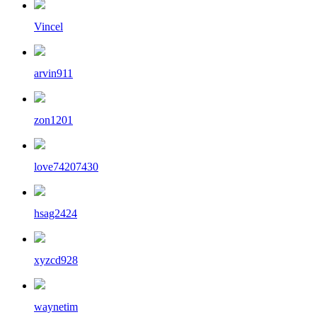
Vincel
arvin911
zon1201
love74207430
hsag2424
xyzcd928
waynetim