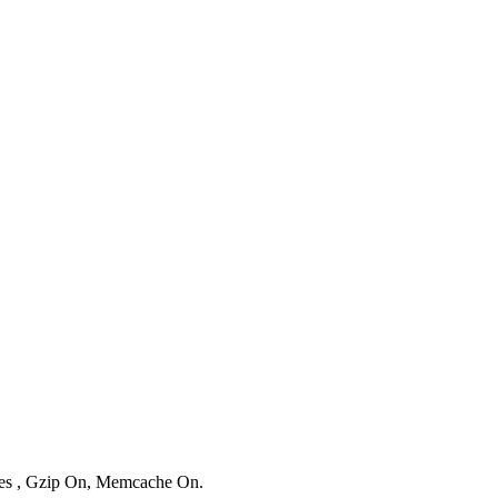
ries , Gzip On, Memcache On.