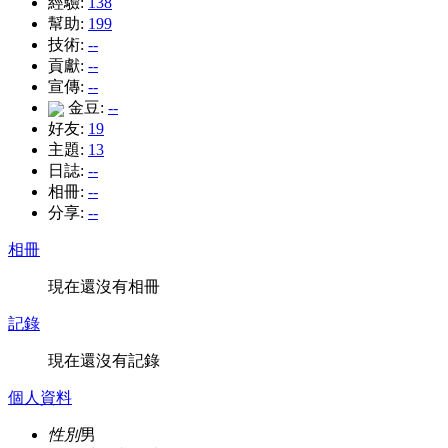
經驗:
138
幫助:
199
技術:
--
貢獻:
--
宣傳:
--
金豆:
--
好友:
19
主題:
13
日誌:
--
相冊:
--
分享:
--
相冊
現在還沒有相冊
記錄
現在還沒有記錄
個人資料
性別
男