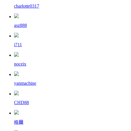
charlotte0317
asz888
i711
noceix
yanmachine
CHD88
格爾