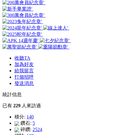
收聽TA
加為好友
給我留言
打個招呼
發送消息
統計信息
已有
229
人來訪過
積分:
140
鑽石:
5
碎鑽:
2524