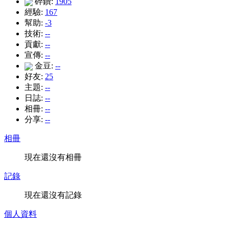
碎鑽:
1905
經驗:
167
幫助:
-3
技術:
--
貢獻:
--
宣傳:
--
金豆:
--
好友:
25
主題:
--
日誌:
--
相冊:
--
分享:
--
相冊
現在還沒有相冊
記錄
現在還沒有記錄
個人資料