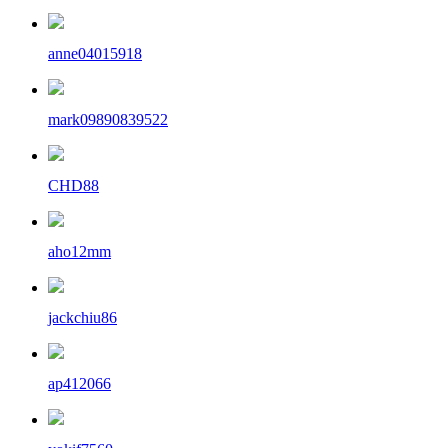
anne04015918
mark09890839522
CHD88
aho12mm
jackchiu86
ap412066