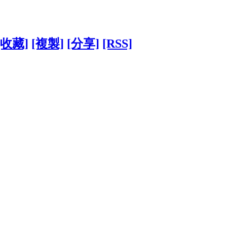
[收藏]
[複製]
[分享]
[RSS]