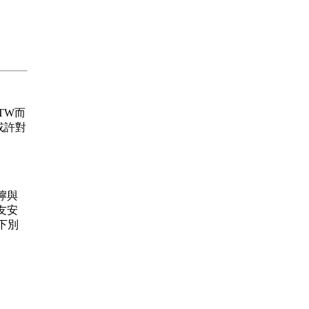
.TW而
或許對
叮嚀與
友安
下別