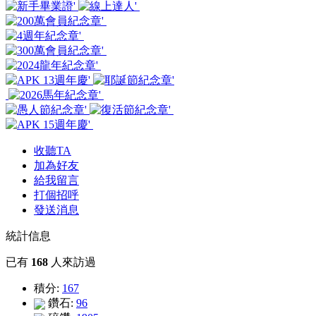
收聽TA
加為好友
給我留言
打個招呼
發送消息
統計信息
已有
168
人來訪過
積分:
167
鑽石:
96