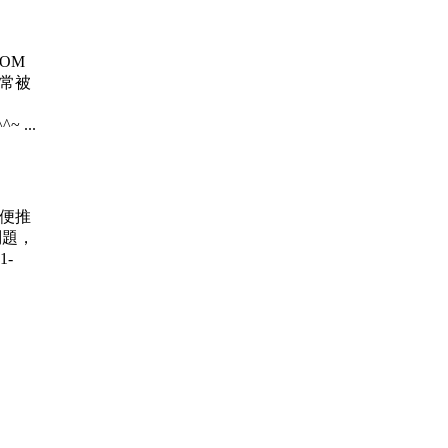
 ROM
、常被
~ ...
賽 順便推
問題，
1-