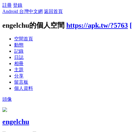
註冊
登錄
Android 台灣中文網
返回首頁
engelchu的個人空間
https://apk.tw/?5763
空間首頁
動態
記錄
日誌
相冊
主題
分享
留言板
個人資料
頭像
engelchu