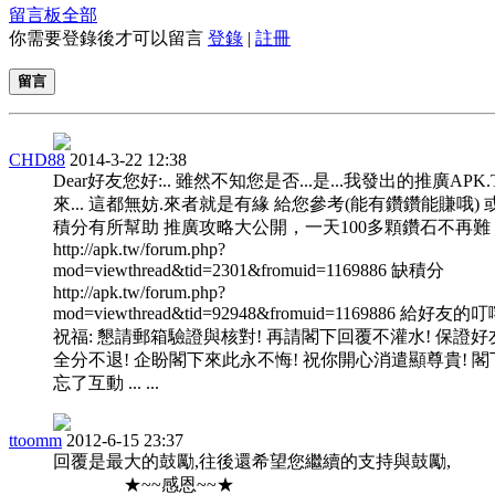
留言板
全部
你需要登錄後才可以留言
登錄
|
註冊
留言
CHD88
2014-3-22 12:38
Dear好友您好:.. 雖然不知您是否...是...我發出的推廣APK
來... 這都無妨.來者就是有緣 給您參考(能有鑽鑽能賺哦) 
積分有所幫助 推廣攻略大公開，一天100多顆鑽石不再難
http://apk.tw/forum.php?
mod=viewthread&tid=2301&fromuid=1169886 缺積分
http://apk.tw/forum.php?
mod=viewthread&tid=92948&fromuid=1169886 給好友的
祝福: 懇請郵箱驗證與核對! 再請閣下回覆不灌水! 保證好
全分不退! 企盼閣下來此永不悔! 祝你開心消遣顯尊貴! 閣
忘了互動 ... ...
ttoomm
2012-6-15 23:37
回覆是最大的鼓勵,往後還希望您繼續的支持與鼓勵,
★~~感恩~~★