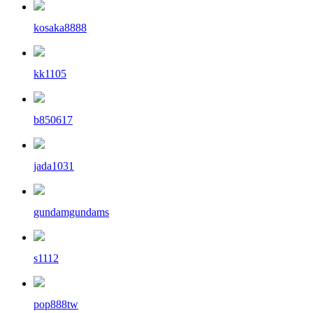
kosaka8888
kk1105
b850617
jada1031
gundamgundams
s1112
pop888tw