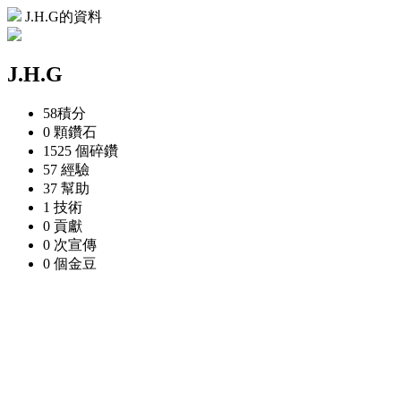
J.H.G的資料
J.H.G
58
積分
0 顆
鑽石
1525 個
碎鑽
57
經驗
37
幫助
1
技術
0
貢獻
0 次
宣傳
0 個
金豆