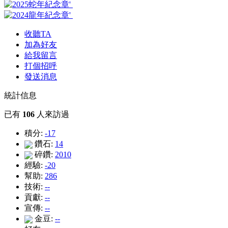
收聽TA
加為好友
給我留言
打個招呼
發送消息
統計信息
已有
106
人來訪過
積分:
-17
鑽石:
14
碎鑽:
2010
經驗:
-20
幫助:
286
技術:
--
貢獻:
--
宣傳:
--
金豆:
--