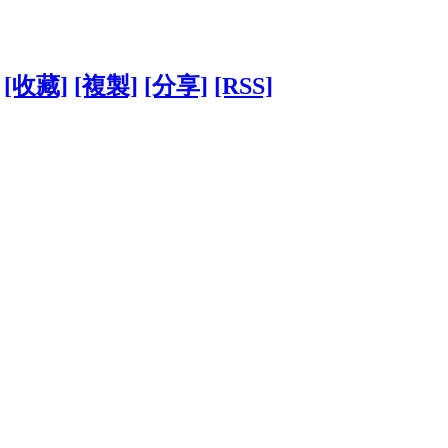
[收藏]
[複製]
[分享]
[RSS]