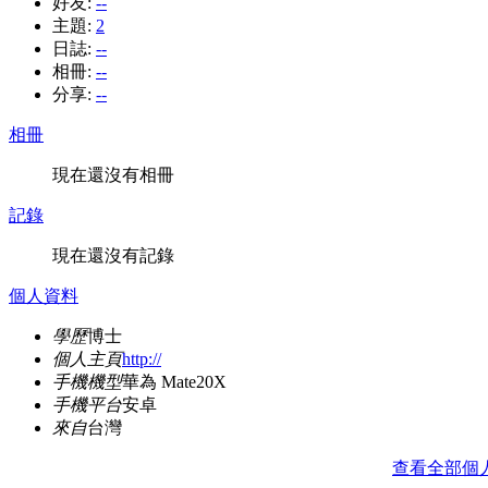
好友:
--
主題:
2
日誌:
--
相冊:
--
分享:
--
相冊
現在還沒有相冊
記錄
現在還沒有記錄
個人資料
學歷
博士
個人主頁
http://
手機機型
華為 Mate20X
手機平台
安卓
來自
台灣
查看全部個