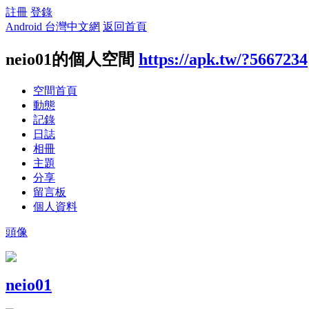
註冊
登錄
Android 台灣中文網
返回首頁
neio01的個人空間
https://apk.tw/?5667234
空間首頁
動態
記錄
日誌
相冊
主題
分享
留言板
個人資料
頭像
neio01