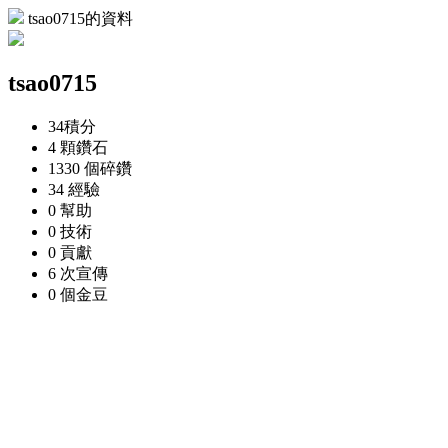
tsao0715的資料
tsao0715
34
積分
4 顆
鑽石
1330 個
碎鑽
34
經驗
0
幫助
0
技術
0
貢獻
6 次
宣傳
0 個
金豆