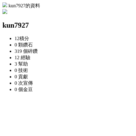
kun7927的資料
kun7927
12
積分
0 顆
鑽石
319 個
碎鑽
12
經驗
3
幫助
0
技術
0
貢獻
0 次
宣傳
0 個
金豆