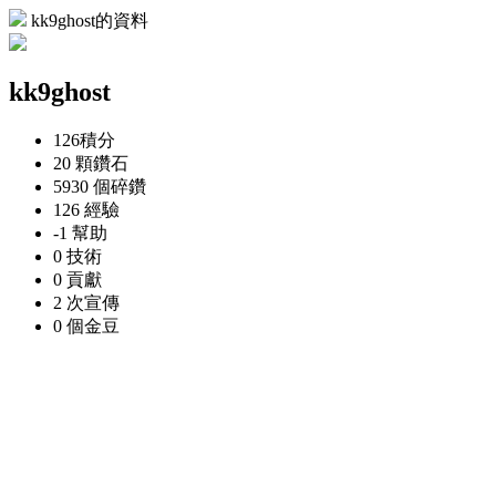
kk9ghost的資料
kk9ghost
126
積分
20 顆
鑽石
5930 個
碎鑽
126
經驗
-1
幫助
0
技術
0
貢獻
2 次
宣傳
0 個
金豆