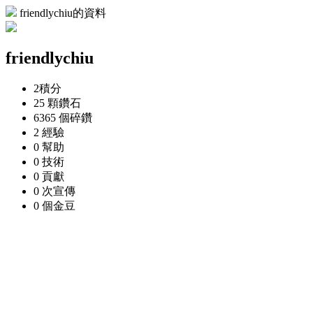
friendlychiu的資料
friendlychiu
2
積分
25 顆
鑽石
6365 個
碎鑽
2
經驗
0
幫助
0
技術
0
貢獻
0 次
宣傳
0 個
金豆