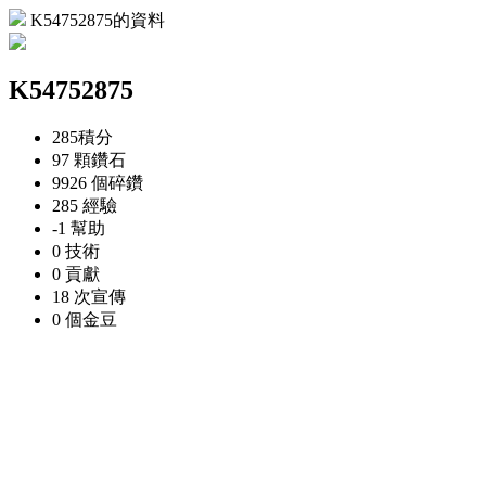
K54752875的資料
K54752875
285
積分
97 顆
鑽石
9926 個
碎鑽
285
經驗
-1
幫助
0
技術
0
貢獻
18 次
宣傳
0 個
金豆