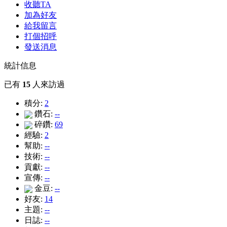
收聽TA
加為好友
給我留言
打個招呼
發送消息
統計信息
已有
15
人來訪過
積分:
2
鑽石:
--
碎鑽:
69
經驗:
2
幫助:
--
技術:
--
貢獻:
--
宣傳:
--
金豆:
--
好友:
14
主題:
--
日誌:
--