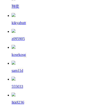
翔奕
kikyabutt
z095905
kosekosg
sam11d
555033
lkk8236