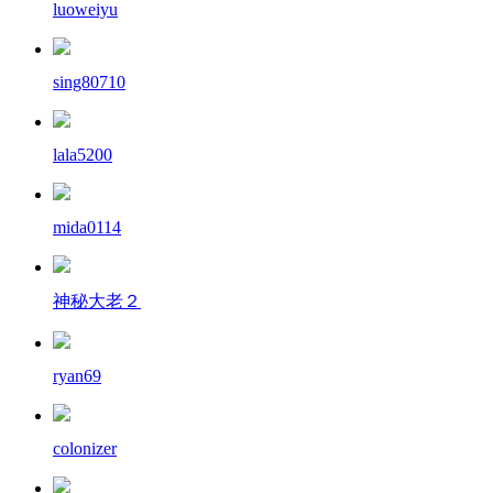
luoweiyu
sing80710
lala5200
mida0114
神秘大老２
ryan69
colonizer