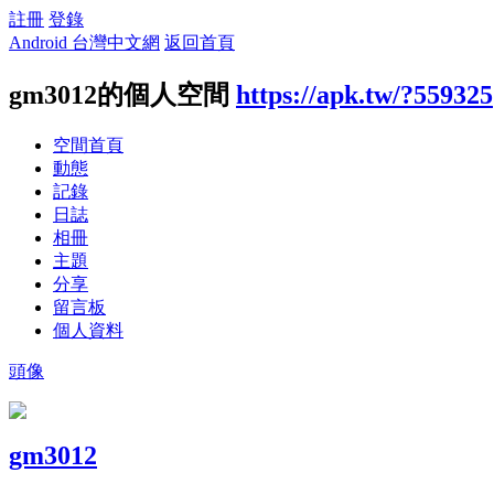
註冊
登錄
Android 台灣中文網
返回首頁
gm3012的個人空間
https://apk.tw/?559325
空間首頁
動態
記錄
日誌
相冊
主題
分享
留言板
個人資料
頭像
gm3012