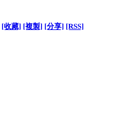
[收藏]
[複製]
[分享]
[RSS]