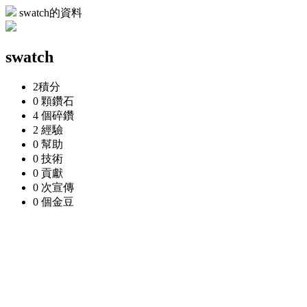
swatch的資料
swatch
2
積分
0 顆
鑽石
4 個
碎鑽
2
經驗
0
幫助
0
技術
0
貢獻
0 次
宣傳
0 個
金豆