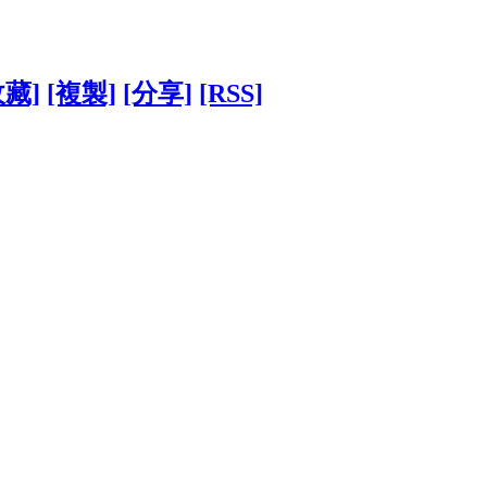
收藏]
[複製]
[分享]
[RSS]