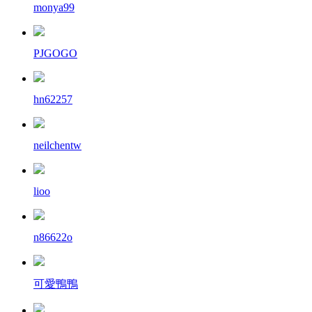
monya99
PJGOGO
hn62257
neilchentw
lioo
n86622o
可愛鴨鴨