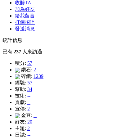
收聽TA
加為好友
給我留言
打個招呼
發送消息
統計信息
已有
237
人來訪過
積分:
57
鑽石:
2
碎鑽:
1239
經驗:
57
幫助:
34
技術:
--
貢獻:
--
宣傳:
2
金豆:
--
好友:
20
主題:
2
日誌:
--