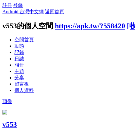
註冊
登錄
Android 台灣中文網
返回首頁
v553的個人空間
https://apk.tw/?558420
[
空間首頁
動態
記錄
日誌
相冊
主題
分享
留言板
個人資料
頭像
v553