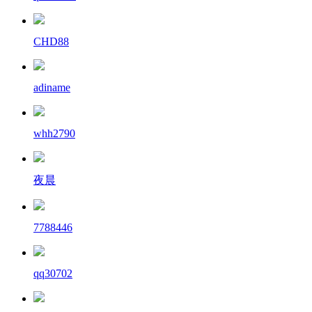
CHD88
adiname
whh2790
夜晨
7788446
qq30702