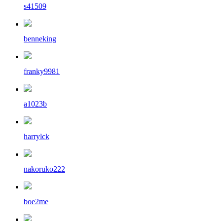
s41509
benneking
franky9981
a1023b
harrylck
nakoruko222
boe2me