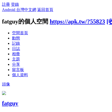
註冊
登錄
Android 台灣中文網
返回首頁
fatguy的個人空間
https://apk.tw/?55823
[
空間首頁
動態
記錄
日誌
相冊
主題
分享
留言板
個人資料
頭像
fatguy