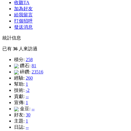
收聽TA
加為好友
給我留言
打個招呼
發送消息
統計信息
已有
36
人來訪過
積分:
258
鑽石:
81
碎鑽:
23516
經驗:
260
幫助:
1
技術:
-2
貢獻:
--
宣傳:
1
金豆:
--
好友:
30
主題:
1
日誌:
--