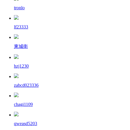
tronlo
lf23333
東城衛
hzj1230
zabcd023336
chagi1109
qweasd5203