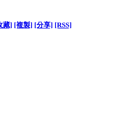
收藏]
[複製]
[分享]
[RSS]