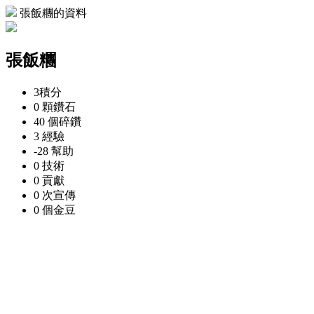
張飯糰的資料
張飯糰
3
積分
0 顆
鑽石
40 個
碎鑽
3
經驗
-28
幫助
0
技術
0
貢獻
0 次
宣傳
0 個
金豆