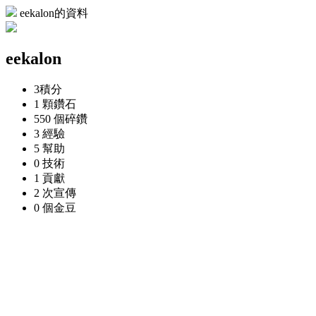
eekalon的資料
eekalon
3
積分
1 顆
鑽石
550 個
碎鑽
3
經驗
5
幫助
0
技術
1
貢獻
2 次
宣傳
0 個
金豆