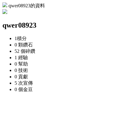
qwer08923的資料
qwer08923
1
積分
0 顆
鑽石
52 個
碎鑽
1
經驗
0
幫助
0
技術
0
貢獻
5 次
宣傳
0 個
金豆