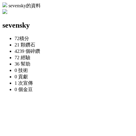
sevensky的資料
sevensky
72
積分
21 顆
鑽石
4239 個
碎鑽
72
經驗
36
幫助
0
技術
0
貢獻
1 次
宣傳
0 個
金豆