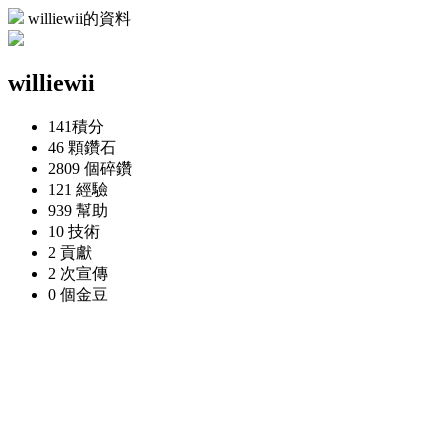
williewii的資料
williewii
141
積分
46 顆
鑽石
2809 個
碎鑽
121
經驗
939
幫助
10
技術
2
貢獻
2 次
宣傳
0 個
金豆