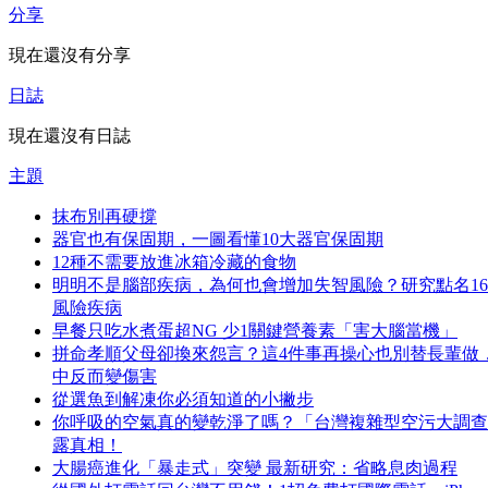
分享
現在還沒有分享
日誌
現在還沒有日誌
主題
抹布別再硬撐
器官也有保固期，一圖看懂10大器官保固期
12種不需要放進冰箱冷藏的食物
明明不是腦部疾病，為何也會增加失智風險？研究點名1
風險疾病
早餐只吃水煮蛋超NG 少1關鍵營養素「害大腦當機」
拼命孝順父母卻換來怨言？這4件事再操心也別替長輩做
中反而變傷害
從選魚到解凍你必須知道的小撇步
你呼吸的空氣真的變乾淨了嗎？「台灣複雜型空污大調查
露真相！
大腸癌進化「暴走式」突變 最新研究：省略息肉過程