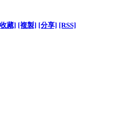
[收藏]
[複製]
[分享]
[RSS]