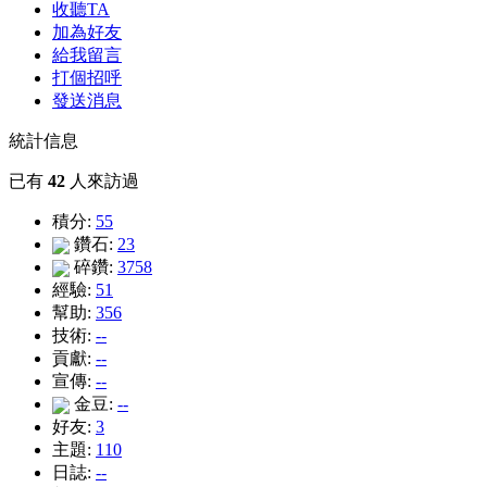
收聽TA
加為好友
給我留言
打個招呼
發送消息
統計信息
已有
42
人來訪過
積分:
55
鑽石:
23
碎鑽:
3758
經驗:
51
幫助:
356
技術:
--
貢獻:
--
宣傳:
--
金豆:
--
好友:
3
主題:
110
日誌:
--