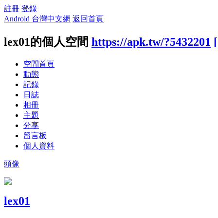
註冊
登錄
Android 台灣中文網
返回首頁
lex01的個人空間
https://apk.tw/?5432201
空間首頁
動態
記錄
日誌
相冊
主題
分享
留言板
個人資料
頭像
lex01