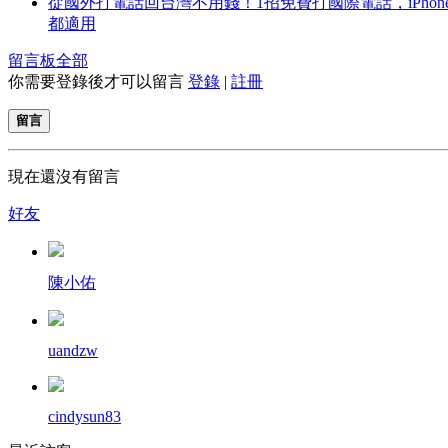
從國外打電話回台灣不用錢！1招免費打國際電話，iPhon
都適用
留言板
全部
你需要登錄後才可以留言
登錄
|
註冊
留言
現在還沒有留言
好友
陳小佑
uandzw
cindysun83