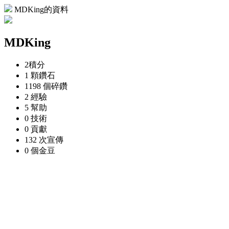
MDKing的資料
MDKing
2
積分
1 顆
鑽石
1198 個
碎鑽
2
經驗
5
幫助
0
技術
0
貢獻
132 次
宣傳
0 個
金豆